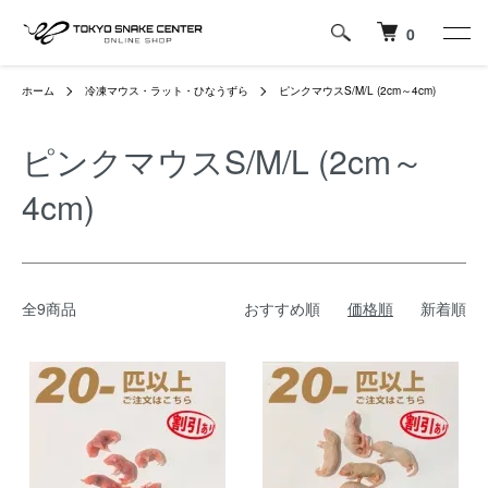
0
ホーム
冷凍マウス・ラット・ひなうずら
ピンクマウスS/M/L (2cm～4cm)
ピンクマウスS/M/L (2cm～
4cm)
全9商品
おすすめ順
価格順
新着順