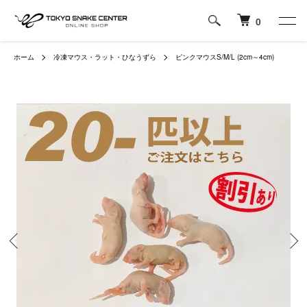
0
ホーム
冷凍マウス・ラット・ひなうずら
ピンクマウスS/M/L (2cm～4cm)