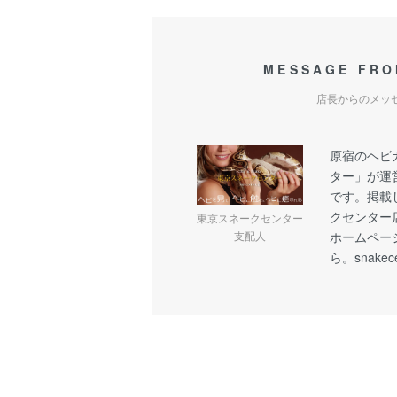
MESSAGE FRO
店長からのメッ
原宿のヘビ
ター」が運
です。掲載
クセンター
東京スネークセンター
ホームページsn
支配人
ら。
snakece