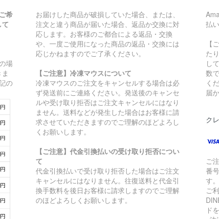
ご希
お届けした商品が破損していた場合、または、
Am
して
注文と違う商品が届いた場合、返品か交換に対
払
応します。お客様のご都合による返品・交換
や、一度ご使用になった商品の返品・交換には
【ご
応じかねますのでご了承ください。
た
上の場
し
きま
【ご注意】冷凍マウスについて
数
下記の
冷凍マウスのご注文をキャンセルする場合は必
く
ず発送前にご連絡ください。発送後のキャンセ
届
ルや受け取り拒否はご注文キャンセルにはなり
ません。送料などが発生した場合はお客様に請
ク
求させていただきますのでご理解のほどよろし
くお願いします。
【ご注意】代金引換払いの受け取り拒否につい
て
ご
代金引換払いで受け取り拒否した場合はご注文
番
キャンセルにはなりません。往復送料と代金引
す
換手数料を後日お客様に請求しますのでご理解
ご利
のほどよろしくお願いします。
DI
ド