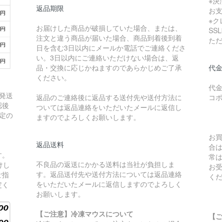
※
返品期限
お
※
お届けした商品が破損していた場合、または、
SS
注文と違う商品が届いた場合、商品到着後到着
た
日を含む3日以内にメールか電話でご連絡くださ
い。3日以内にご連絡いただけない場合は、返
品・交換に応じかねますのであらかじめご了承
代
ください。
代
発送
返品のご連絡後に返品する送付先や送付方法に
コ
認後
ついては返品連絡をいただいたメールに返信し
定の
ますのでよろしくお願いします。
お買
返品送料
合
す。
常は
不良品の返送にかかる送料は当社が負担しま
けし
お
す。返品送付先や送付方法については返品連絡
ご指
く
をいただいたメールに返信しますのでよろしく
定く
お願いします。
【ご注意】冷凍マウスについて
【