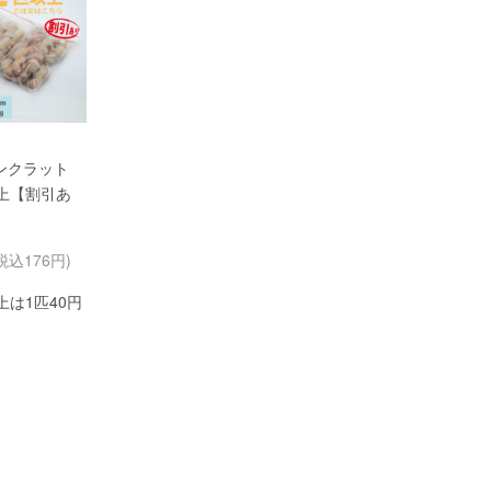
ンクラット
以上【割引あ
税込176円)
上は1匹40円