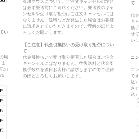
冷凍マウスについて、ご注文キャンセルの場合
て
は必ず発送前にご連絡ください。発送後のキャ
ンセルや受け取り拒否はご注文キャンセルには
代
なりません。送料などが発生した場合はお客様
キ
に請求させていただきますのでご理解のほどよ
換
てい
ろしくお願いします。
せ
い
【ご注意】代金引換払いの受け取り拒否につい
て
上の場
代金引換払いで受け取り拒否した場合はご注文
コ
きま
キャンセルにはなりません。往復送料と代金引
下記の
換手数料を後日お客様に請求しますのでご理解
コ
75
のほどよろしくお願いします。
でき
込
させ
込
【
・
・
・
・
・