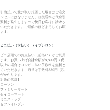
金引換払いで受け取り拒否した場合はご注文
ャンセルにはなりません。往復送料と代金引
手数料が発生しますので後日お客様に請求さ
ていただきます。ご理解のほどよろしくお願
します。
ンビニ払い（前払い）（イプシロン）
ンビニ店頭でのお支払い（前払い）がご利用
ます。お買い上げ合計金額が8,800円（税
）以上の場合はコンビニ払い手数料を無料と
ていただきます。通常は手数料330円（税
）がかかります。
対象の店舗】
ローソン
ファミリーマート
セイコーマート
ミニストップ
セブンイレブン